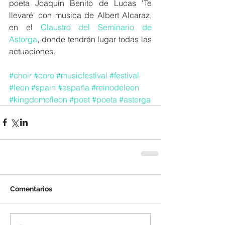
poeta Joaquín Benito de Lucas 'Te 
llevaré' con musica de Albert Alcaraz, 
en el 
Claustro del Seminario de 
Astorga
, donde tendrán lugar todas las 
actuaciones.
#choir
#coro
#musicfestival
#festival
#leon
#spain
#españa
#reinodeleon
#kingdomofleon
#poet
#poeta
#astorga
Comentarios